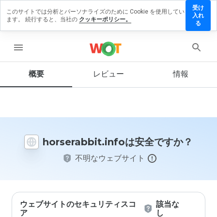
受け
このサイトでは分析とパーソナライズのために Cookie を使用してい
erabbit.info
入れ
ます。 続行すると、当社の
クッキーポリシー。
ビューを
る
menu
概要
レビュー
情報
この
ウェ
ブサ
イト
を1
から
horserabbit.infoは安全ですか？
5の
間
不明なウェブサイト
で、
どの
よう
に評
価し
ます
ウェブサイトのセキュリティスコ
該当な
か？
ア
し