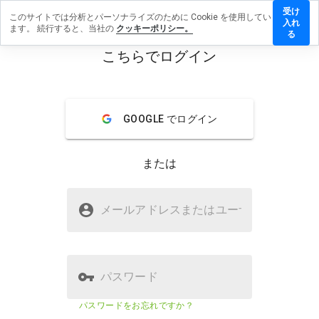
受け
このサイトでは分析とパーソナライズのために Cookie を使用してい
ehrlfv.info
入れ
ます。 続行すると、当社の
クッキーポリシー。
レビュー
る
残す
こちらでログイン
menu
概要
レビュー
情報
GOOGLE でログイン
この
ウェ
ブサ
または
イト
を1
から
hosehrlfv.infoは安全ですか？
5の
メールアドレスまたはユーザ
名
間
不明なウェブサイト
で、
どの
よう
に評
パスワード
価し
ます
ウェブサイトのセキュリティスコア
23%
パスワードをお忘れですか？
か？