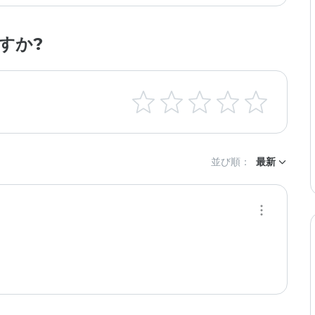
すか?
並び順：
最新