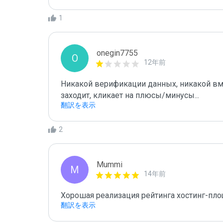
1
onegin7755
O
12年前
Никакой верификации данных, никакой вм
заходит, кликает на плюсы/минусы...
翻訳を表示
2
Mummi
M
14年前
Хорошая реализация рейтинга хостинг-пл
翻訳を表示