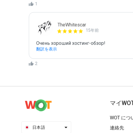
1
TheWhitescar
15年前
Очень хороший хостинг-обзор!
翻訳を表示
2
マイWO
WOT につ
日本語
連絡先