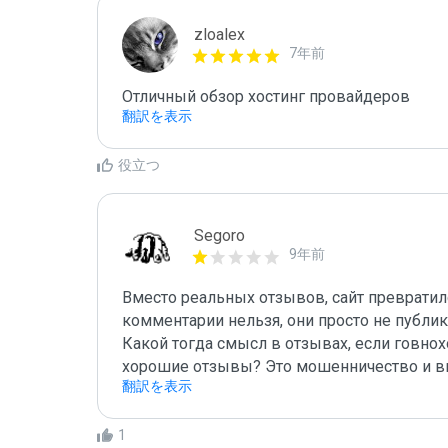
zloalex
7年前
Отличный обзор хостинг провайдеров
翻訳を表示
役立つ
Segoro
9年前
Вместо реальных отзывов, сайт превратил
комментарии нельзя, они просто не публик
Какой тогда смысл в отзывах, если говнохо
хорошие отзывы? Это мошенничество и в
翻訳を表示
1