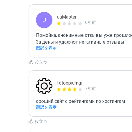
uaMaster
U
6年前
Помойка, анонимные отзывы уже прошлое
За деньги удаляют негативные отзывы! 
翻訳を表示
役立つ
fotoopiumgi
7年前
ороший сайт с рейтингами по хостингам
翻訳を表示
役立つ