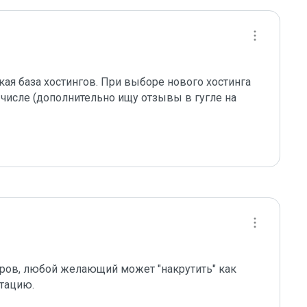
ая база хостингов. При выборе нового хостинга 
числе (дополнительно ищу отзывы в гугле на 
ров, любой желающий может "накрутить" как 
тацию.