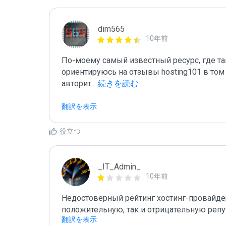
dim565
10年前
По-моему самый известный ресурс, где так
ориентируюсь на отзывы hosting101 в том 
авторит
...
 続きを読む
翻訳を表示
役立つ
_IT_Admin_
10年前
Недостоверный рейтинг хостинг-провайде
положительную, так и отрицательную репу
翻訳を表示