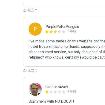
役立つ
PurplePolkaPenguin
P
3年前
I've made some trades on this website and they
hotbit froze all customer funds. supposedly it 
since resumed service, but only about half of t
returned? who knows. certainly i would be cau
役立つ
hassan.razavi
4年前
Scammers with NO DOUBT!
