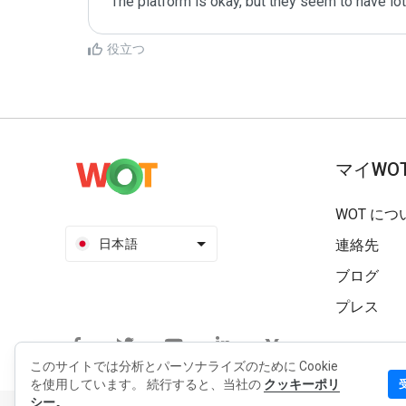
The platform is okay, but they seem to have lo
役立つ
マイWO
WOT につ
日本語
連絡先
ブログ
プレス
このサイトでは分析とパーソナライズのために Cookie
を使用しています。 続行すると、当社の
クッキーポリ
シー。