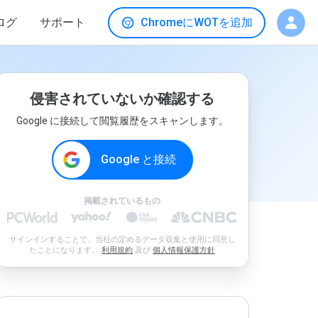
ログ
サポート
ChromeにWOTを追加
侵害されていないか確認する
Google に接続して閲覧履歴をスキャンします。
Google と接続
掲載されているもの
サインインすることで、当社の定めるデータ収集と使用に同意し
たことになります。
利用規約
及び
個人情報保護方針