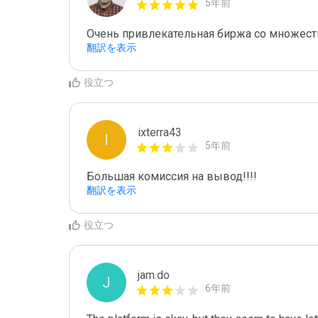
5年前
Очень привлекательная биржа со множес
翻訳を表示
役立つ
ixterra43
I
5年前
Большая комиссия на вывод!!!!
翻訳を表示
役立つ
jam.do
J
6年前