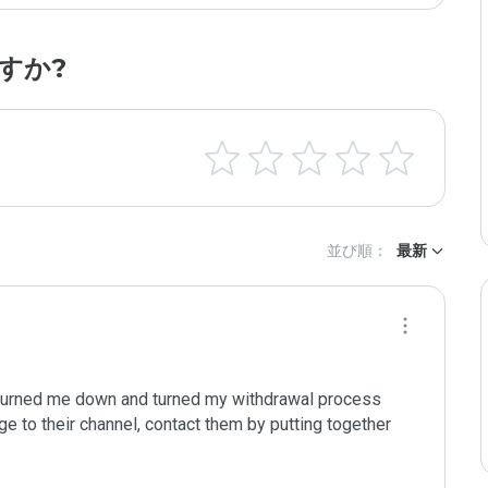
すか?
並び順：
最新
e to their channel, contact them by putting together 