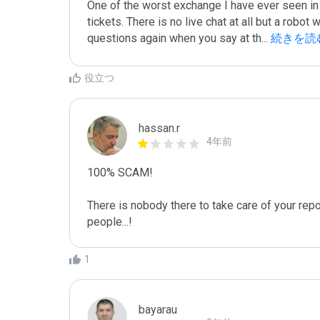
One of the worst exchange I have ever seen in s
tickets. There is no live chat at all but a robo
questions again when you say at th
...
 続きを読
役立つ
hassan.r
4年前
100% SCAM!

There is nobody there to take care of your repo
people...!
1
bayarau