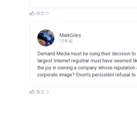
役立つ
MarkGiles
15年前
Demand Media must be ruing their decision to 
largest Internet registrar must have seemed like
the joy in owning a company whose reputation as
corporate image? Enom's persistent refusal to 
む
役立つ