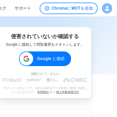
ログ
サポート
ChromeにWOTを追加
侵害されていないか確認する
Google に接続して閲覧履歴をスキャンします。
Google と接続
掲載されているもの
サインインすることで、当社の定めるデータ収集と使用に同意し
たことになります。
利用規約
及び
個人情報保護方針