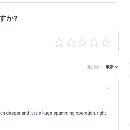
すか?
並び順：
最新
tch deeper and it is a huge spamming operation, right 