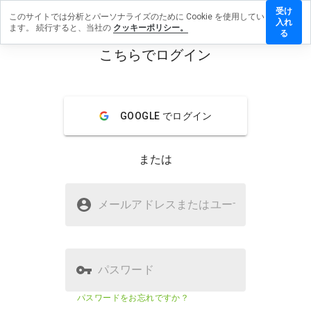
受け
このサイトでは分析とパーソナライズのために Cookie を使用してい
hqviq.ru
入れ
ます。 続行すると、当社の
クッキーポリシー。
にレビ
る
ューを
こちらでログイン
残す
menu
概要
レビュー
情報
GOOGLE でログイン
この
ウェ
または
ブサ
イト
を1
hqviq.ruは安全ですか？
から
メールアドレスまたはユーザ
名
5の
疑わしいウェブサイト
間
で、
どの
よう
パスワード
に評
価し
ウェブサイトのセキュリティスコア
23%
パスワードをお忘れですか？
ます