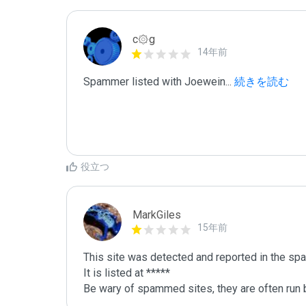
c۞g
14年前
Spammer listed with Joewein
...
 続きを読む
役立つ
MarkGiles
15年前
This site was detected and reported in the spa
It is listed at *****

Be wary of spammed sites, they are often run b