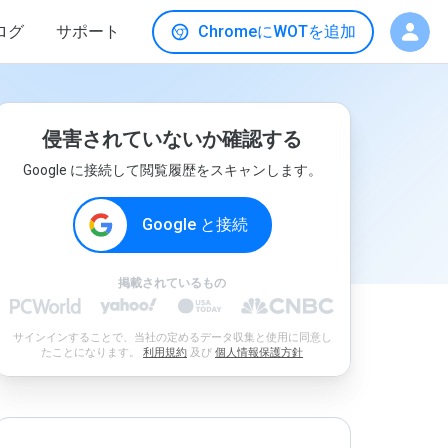
ログ
サポート
ChromeにWOTを追加
侵害されていないか確認する
Google に接続して閲覧履歴をスキャンします。
Google と接続
掲載されているもの
サインインすることで、当社の定めるデータ収集と使用に同意し
たことになります。
利用規約
及び
個人情報保護方針