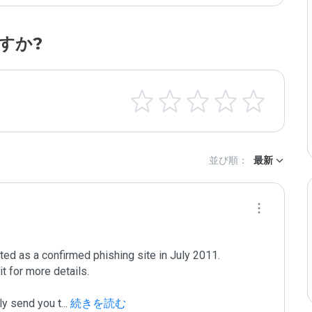
すか?
並び順：
最新
d as a confirmed phishing site in July 2011. 

t for more details.

lly send you t
...
 続きを読む