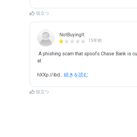
役立つ
NotBuyingIt
15年前
 A phishing scam that spoofs Chase Bank is currently* running on the SoftLayer Technologies network 
at 

hXXp://ibd
...
 続きを読む
役立つ