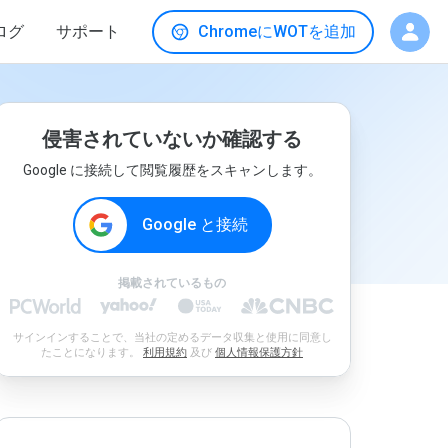
ログ
サポート
ChromeにWOTを追加
侵害されていないか確認する
Google に接続して閲覧履歴をスキャンします。
Google と接続
掲載されているもの
サインインすることで、当社の定めるデータ収集と使用に同意し
たことになります。
利用規約
及び
個人情報保護方針