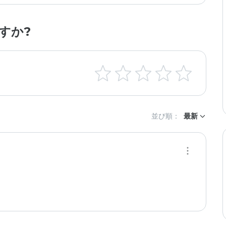
すか?
並び順：
最新