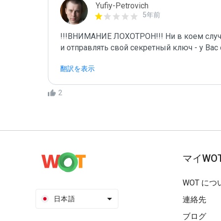
Yufiy-Petrovich
5年前
!!!ВНИМАНИЕ ЛОХОТРОН!!! Ни в коем случ
и отправлять свой секретный ключ - у Вас 
翻訳を表示
2
マイWO
WOT につ
日本語
連絡先
ブログ