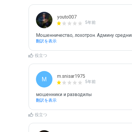
youto007
5年前
Мошенничество, лохотрон. Админу средни
翻訳を表示
役立つ
m.snisar1975
M
5年前
мошенники и разводилы
翻訳を表示
役立つ