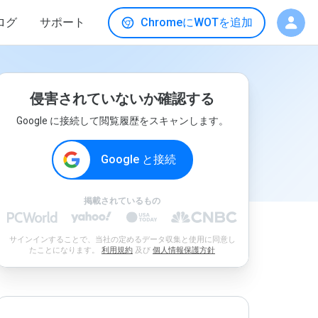
ログ
サポート
ChromeにWOTを追加
侵害されていないか確認する
Google に接続して閲覧履歴をスキャンします。
Google と接続
掲載されているもの
サインインすることで、当社の定めるデータ収集と使用に同意し
たことになります。
利用規約
及び
個人情報保護方針