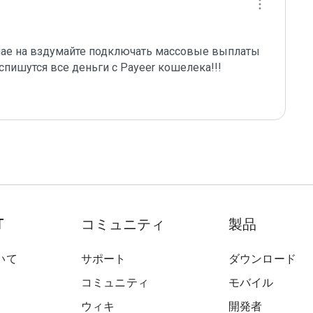
ае на вздумайте подключать массовые выплаты 
спишутся все деньги с Payeer кошелека!!! 

T
コミュニティ
製品
いて
サポート
ダウンロード
コミュニティ
モバイル
ウィキ
開発者