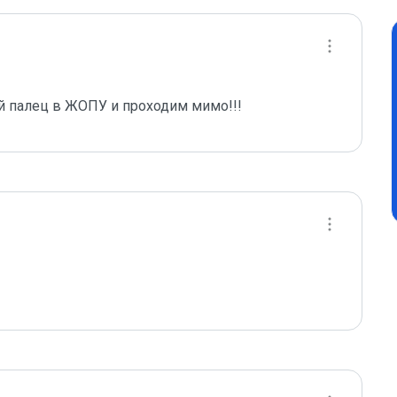
й палец в ЖОПУ и проходим мимо!!!