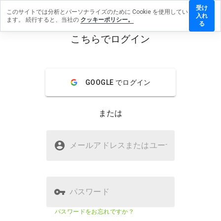
受け
このサイトでは分析とパーソナライズのために Cookie を使用してい
grun2.org
入れ
ます。 続行すると、当社の
クッキーポリシー。
にレビュ
る
ーを残す
こちらでログイン
menu
概要
レビュー
情報
GOOGLE でログイン
この
ウェ
ブサ
または
イト
を1
から
igrun2.orgは安全ですか？
5の
メールアドレスまたはユーザ
名
間
WOT に信頼されていない
で、
どの
よう
に評
パスワード
価し
ます
ウェブサイトのセキュリティスコア
9%
パスワードをお忘れですか？
か？