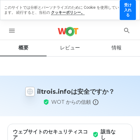
受け
このサイトでは分析とパーソナライズのために Cookie を使用してい
trois.info
入れ
ます。 続行すると、当社の
クッキーポリシー。
にレビュ
る
ーを残す
menu
概要
レビュー
情報
この
ウェ
ブサ
イト
を1
から
iltrois.infoは安全ですか？
5の
間
WOT からの信頼
で、
どの
よう
に評
価し
ます
ウェブサイトのセキュリティスコ
該当な
か？
ア
し