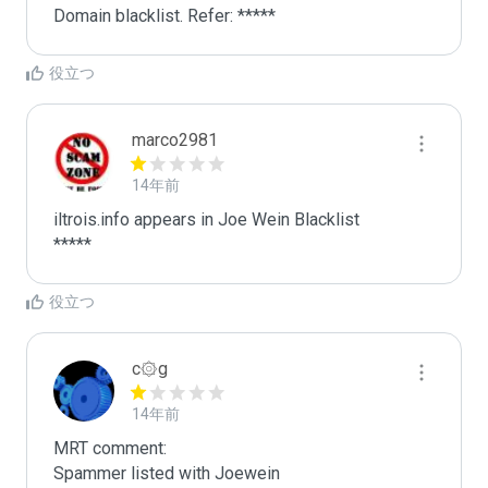
Domain blacklist. Refer: *****
役立つ
marco2981
14年前
iltrois.info appears in Joe Wein Blacklist

*****
役立つ
c۞g
14年前
MRT comment:

Spammer listed with Joewein
