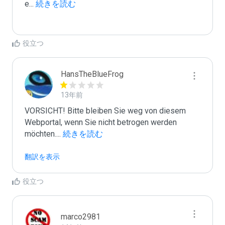
e
...
 続きを読む
役立つ
HansTheBlueFrog
13年前
VORSICHT! Bitte bleiben Sie weg von diesem 
Webportal, wenn Sie nicht betrogen werden 
möchten.
...
 続きを読む
翻訳を表示
役立つ
marco2981