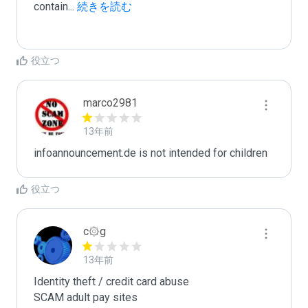
contain
...
 続きを読む
役立つ
marco2981
13年前
infoannouncement.de is not intended for children
役立つ
c۞g
13年前
Identity theft / credit card abuse

SCAM adult pay sites
