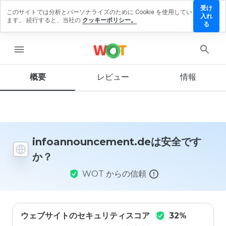
受け
このサイトでは分析とパーソナライズのために Cookie を使用してい
nouncement.de
入れ
ます。 続行すると、当社の
クッキーポリシー。
ューを残す
る
menu
概要
レビュー
情報
この
ウェ
ブサ
イト
を1
から
5の
infoannouncement.deは安全です
間
か？
で、
どの
WOT からの信頼
よう
に評
価し
ます
か？
ウェブサイトのセキュリティスコア
32%