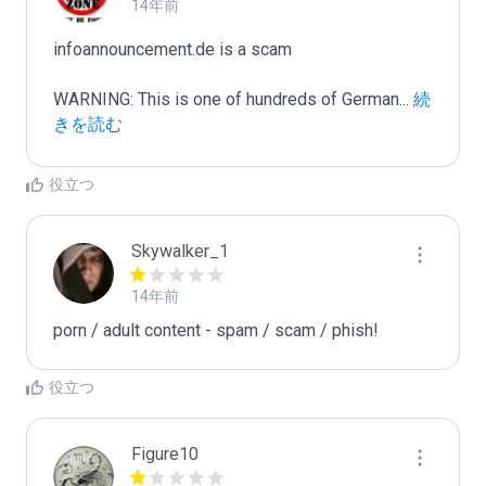
14年前
infoannouncement.de is a scam

WARNING: This is one of hundreds of German
...
 続
きを読む
役立つ
Skywalker_1
14年前
porn / adult content - spam / scam / phish!
役立つ
Figure10