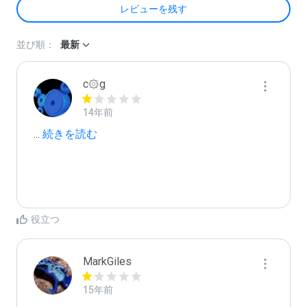
レビューを残す
並び順：
最新
c۞g
14年前
...
 続きを読む
役立つ
MarkGiles
15年前