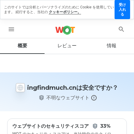
受け
このサイトでは分析とパーソナライズのために Cookie を使用してい
indmuch.cn
入れ
ます。 続行すると、当社の
クッキーポリシー。
レビューを
る
す
menu
概要
レビュー
情報
この
ウェ
ブサ
イト
を1
から
ingfindmuch.cnは安全ですか？
5の
間
不明なウェブサイト
で、
どの
よう
に評
価し
ます
ウェブサイトのセキュリティスコア
33%
か？