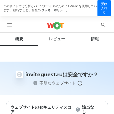
受け
このサイトでは分析とパーソナライズのために Cookie を使用してい
iteguest.ru
入れ
ます。 続行すると、当社の
クッキーポリシー。
レビュー
る
残す
menu
概要
レビュー
情報
この
ウェ
ブサ
イト
を1
から
inviteguest.ruは安全ですか？
5の
間
不明なウェブサイト
で、
どの
よう
に評
価し
ます
ウェブサイトのセキュリティスコ
該当な
か？
ア
し