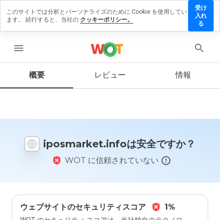
受け
このサイトでは分析とパーソナライズのために Cookie を使用してい
market.info
入れ
ます。 続行すると、当社の
クッキーポリシー。
ビューを
る
menu
概要
レビュー
情報
この
ウェ
ブサ
イト
を1
から
iposmarket.infoは安全ですか？
5の
間
WOT に信頼されていない
で、
どの
よう
に評
価し
ます
ウェブサイトのセキュリティスコア
1%
か？