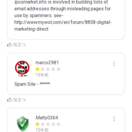
iposmarket.info is involved in building lists of 
email addresses through misleading pages for 
use by spammers. see-
http://www.mywot.com/en/forum/8858-digital-
marketing-direct
役立つ
marco2981
15年前
役立つ
Matty0364
15年前