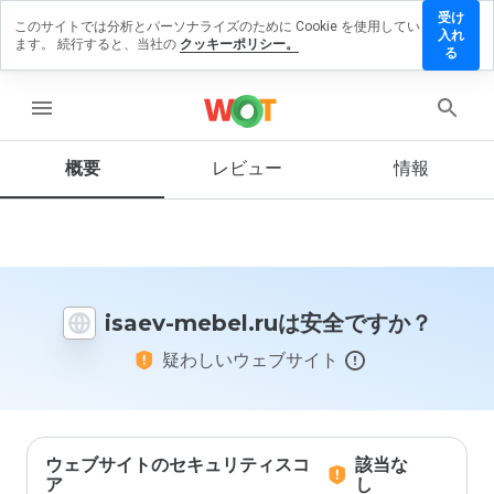
受け
このサイトでは分析とパーソナライズのために Cookie を使用してい
saev-
入れ
ます。 続行すると、当社の
クッキーポリシー。
ebel.ru
る
にレビ
ューを
menu
残す
概要
レビュー
情報
この
ウェ
ブサ
イト
isaev-mebel.ruは安全ですか？
を1
から
疑わしいウェブサイト
5の
間
で、
どの
よう
に評
ウェブサイトのセキュリティスコ
該当な
価し
ア
し