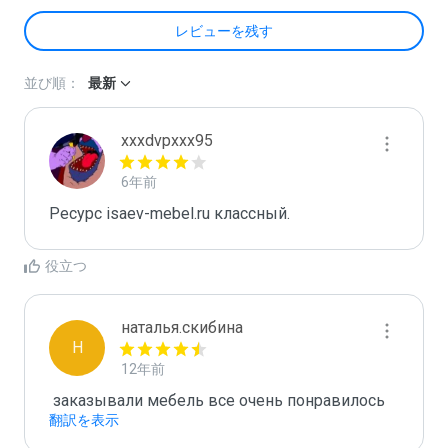
レビューを残す
並び順：
最新
xxxdvpxxx95
6年前
Ресурс isaev-mebel.ru классный.
役立つ
наталья.скибина
Н
12年前
 заказывали мебель все очень понравилось
翻訳を表示