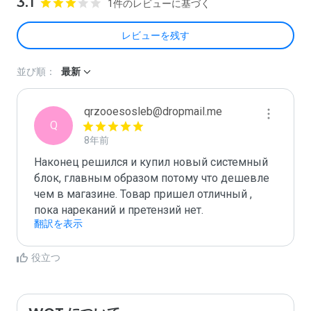
3.1
1件のレビューに基づく
レビューを残す
並び順：
最新
qrzooesosleb@dropmail.me
Q
8年前
Наконец решился и купил новый системный 
блок, главным образом потому что дешевле 
чем в магазине. Товар пришел отличный , 
пока нареканий и претензий нет.
翻訳を表示
役立つ