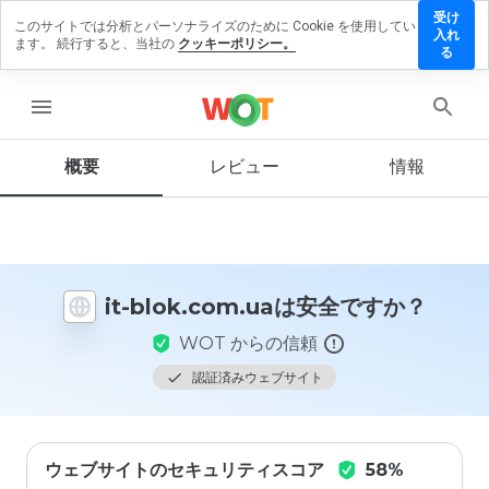
受け
このサイトでは分析とパーソナライズのために Cookie を使用してい
入れ
ます。 続行すると、当社の
クッキーポリシー。
ok.com.ua
る
レビュー
残す
menu
概要
レビュー
情報
この
ウェ
ブサ
イト
を1
it-blok.com.uaは安全ですか？
から
5の
WOT からの信頼
間
で、
認証済みウェブサイト
どの
よう
に評
価し
ウェブサイトのセキュリティスコア
58%
ます