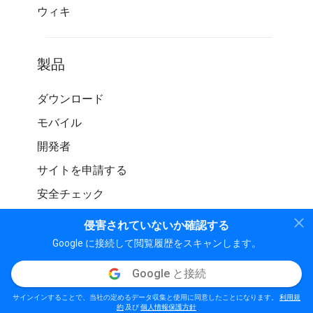
ウィキ
製品
ダウンロード
モバイル
開発者
サイトを申請する
安全チェック
侵害されていないか確認する
Google に接続して閲覧履歴をスキャンします。
Google と接続
© WOT サービス LP。 無断転載を禁じます
サインインすることで、当社の定めるデータ収集と使用に同意したことになります。
利用規
個人情報保護方針
利用規約
ガイドライン
約
及び
個人情報保護方針