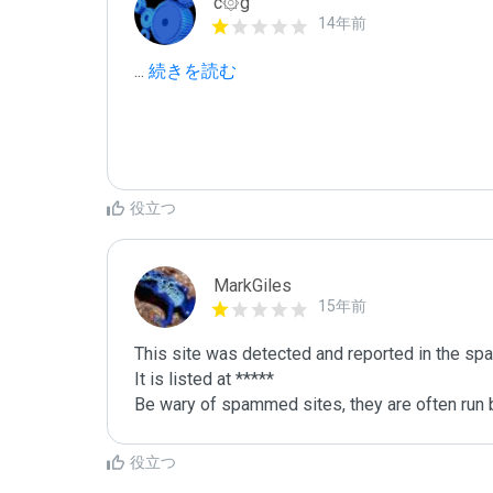
c۞g
14年前
...
 続きを読む
役立つ
MarkGiles
15年前
This site was detected and reported in the spa
It is listed at *****

Be wary of spammed sites, they are often run b
役立つ