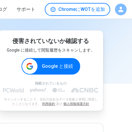
ログ
サポート
ChromeにWOTを追加
侵害されていないか確認する
Google に接続して閲覧履歴をスキャンします。
Google と接続
掲載されているもの
サインインすることで、当社の定めるデータ収集と使用に同意し
たことになります。
利用規約
及び
個人情報保護方針