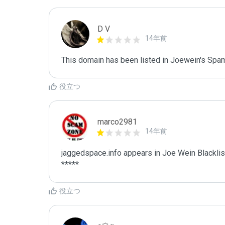
D V
14年前
This domain has been listed in Joewein's Spam
役立つ
marco2981
14年前
jaggedspace.info appears in Joe Wein Blacklist
*****
役立つ