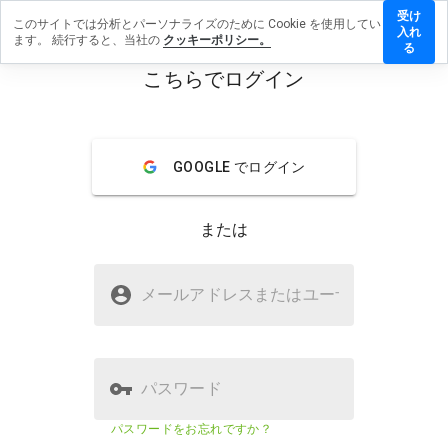
受け
このサイトでは分析とパーソナライズのために Cookie を使用してい
ekaros.info
入れ
ます。 続行すると、当社の
クッキーポリシー。
レビューを
る
す
こちらでログイン
menu
概要
レビュー
情報
GOOGLE でログイン
この
ウェ
ブサ
または
イト
を1
から
jaleekaros.infoは安全ですか？
5の
メールアドレスまたはユーザ
名
間
疑わしいウェブサイト
で、
どの
よう
に評
パスワード
価し
ます
ウェブサイトのセキュリティスコア
1%
パスワードをお忘れですか？
か？