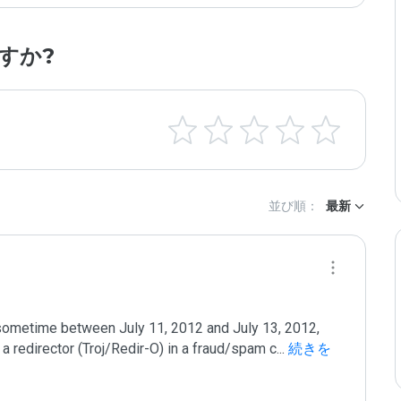
すか?
並び順：
最新
sometime between July 11, 2012 and July 13, 2012, 
 a redirector (Troj/Redir-O) in a fraud/spam c
...
 続きを