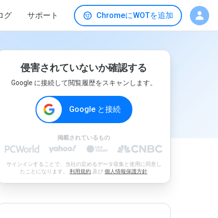
ログ
サポート
ChromeにWOTを追加
侵害されていないか確認する
Google に接続して閲覧履歴をスキャンします。
Google と接続
掲載されているもの
サインインすることで、当社の定めるデータ収集と使用に同意し
たことになります。
利用規約
及び
個人情報保護方針