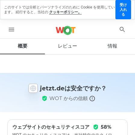
受け
このサイトでは分析とパーソナライズのために Cookie を使用してい
jetzt.de
入れ
ます。 続行すると、当社の
クッキーポリシー。
にレビ
る
ューを
残す
menu
概要
レビュー
情報
この
ウェ
ブサ
イト
を1
jetzt.deは安全ですか？
から
5の
WOT からの信頼
間
で、
どの
よう
に評
価し
ウェブサイトのセキュリティスコア
58%
ます