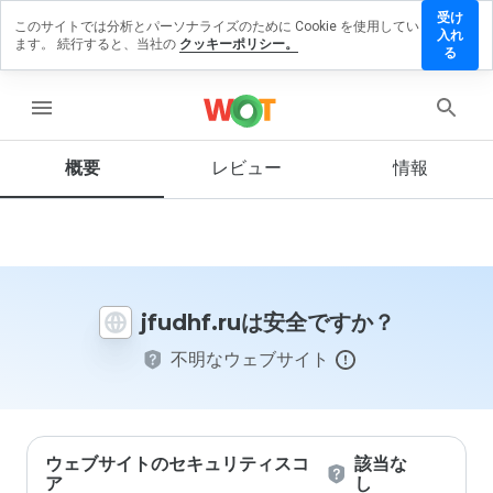
受け
このサイトでは分析とパーソナライズのために Cookie を使用してい
fudhf.ru
入れ
ます。 続行すると、当社の
クッキーポリシー。
にレビ
る
ューを
残す
menu
概要
レビュー
情報
この
ウェ
ブサ
イト
を1
jfudhf.ruは安全ですか？
から
5の
不明なウェブサイト
間
で、
どの
よう
に評
価し
ウェブサイトのセキュリティスコ
該当な
ます
ア
し