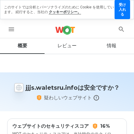
受け
このサイトでは分析とパーソナライズのために Cookie を使用してい
waletsru.info
入れ
ます。 続行すると、当社の
クッキーポリシー。
ビューを
る
menu
概要
レビュー
情報
この
ウェ
ブサ
イト
を1
から
jjjs.waletsru.infoは安全ですか？
5の
間
疑わしいウェブサイト
で、
どの
よう
に評
価し
ます
ウェブサイトのセキュリティスコア
16%
か？