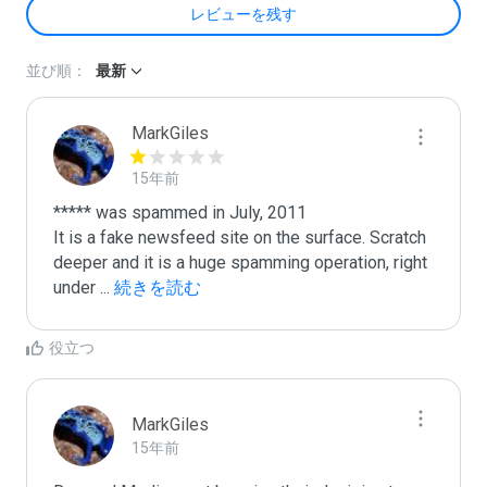
レビューを残す
並び順：
最新
MarkGiles
15年前
***** was spammed in July, 2011

It is a fake newsfeed site on the surface. Scratch 
deeper and it is a huge spamming operation, right 
under 
...
 続きを読む
役立つ
MarkGiles
15年前