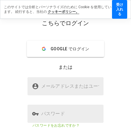
受け
このサイトでは分析とパーソナライズのために Cookie を使用してい
icyact.ru
入れ
ます。 続行すると、当社の
クッキーポリシー。
にレビュ
る
ーを残す
こちらでログイン
menu
概要
レビュー
情報
GOOGLE でログイン
この
ウェ
ブサ
または
イト
を1
から
juicyact.ruは安全ですか？
5の
メールアドレスまたはユーザ
名
間
不明なウェブサイト
で、
どの
よう
に評
パスワード
価し
ます
ウェブサイトのセキュリティスコア
22%
パスワードをお忘れですか？
か？