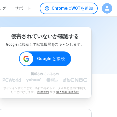
ログ
サポート
ChromeにWOTを追加
侵害されていないか確認する
Google に接続して閲覧履歴をスキャンします。
Google と接続
掲載されているもの
サインインすることで、当社の定めるデータ収集と使用に同意し
たことになります。
利用規約
及び
個人情報保護方針