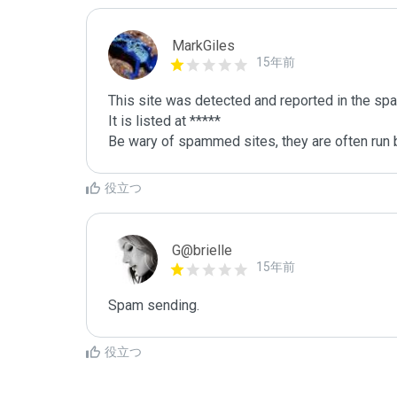
MarkGiles
15年前
This site was detected and reported in the spa
It is listed at *****

Be wary of spammed sites, they are often run b
役立つ
G@brielle
15年前
Spam sending.
役立つ