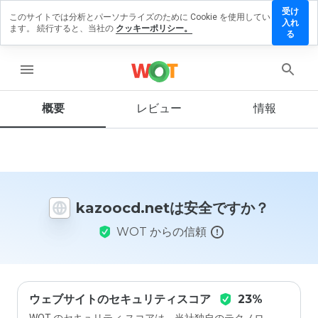
受け
このサイトでは分析とパーソナライズのために Cookie を使用してい
zoocd.net
入れ
ます。 続行すると、当社の
クッキーポリシー。
レビュー
る
残す
menu
概要
レビュー
情報
この
ウェ
ブサ
イト
を1
から
kazoocd.netは安全ですか？
5の
間
WOT からの信頼
で、
どの
よう
に評
価し
ます
ウェブサイトのセキュリティスコア
23%
か？