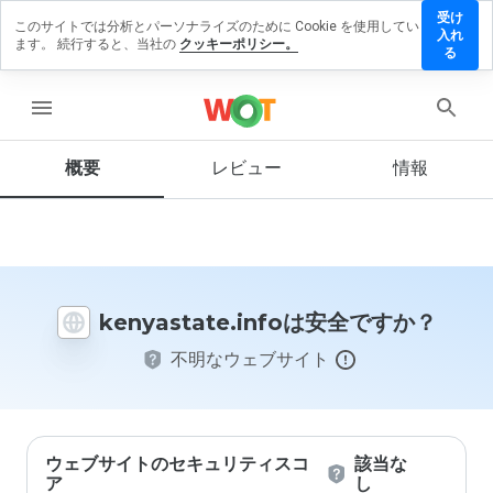
受け
このサイトでは分析とパーソナライズのために Cookie を使用してい
astate.info
入れ
ます。 続行すると、当社の
クッキーポリシー。
ビューを
る
menu
概要
レビュー
情報
この
ウェ
ブサ
イト
を1
から
kenyastate.infoは安全ですか？
5の
間
不明なウェブサイト
で、
どの
よう
に評
価し
ます
ウェブサイトのセキュリティスコ
該当な
か？
ア
し