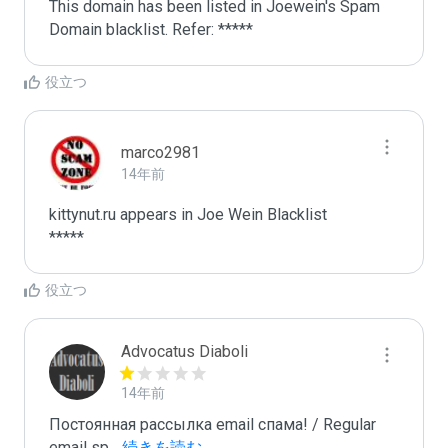
This domain has been listed in Joewein's Spam 
Domain blacklist. Refer: *****
役立つ
marco2981
14年前
kittynut.ru appears in Joe Wein Blacklist

*****
役立つ
Advocatus Diaboli
14年前
Постоянная рассылка email спама! / Regular 
email sp
...
 続きを読む