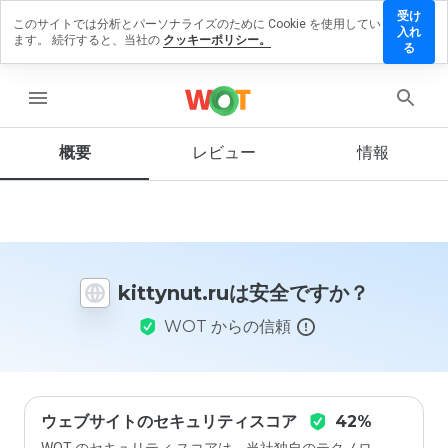
受け
このサイトでは分析とパーソナライズのために Cookie を使用してい
ttynut.ru
入れ
ます。 続行すると、当社の
クッキーポリシー。
にレビュ
る
ーを残す
menu
概要
レビュー
情報
この
ウェ
ブサ
イト
を1
から
kittynut.ruは安全ですか？
5の
間
WOT からの信頼
で、
どの
よう
に評
価し
ます
ウェブサイトのセキュリティスコア
42%
か？