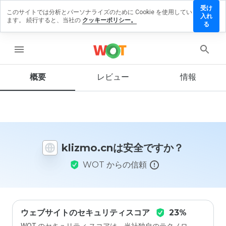
受け
このサイトでは分析とパーソナライズのために Cookie を使用してい
lizmo.cn
入れ
ます。 続行すると、当社の
クッキーポリシー。
にレビュ
る
ーを残す
menu
概要
レビュー
情報
この
ウェ
ブサ
イト
を1
から
klizmo.cnは安全ですか？
5の
間
WOT からの信頼
で、
どの
よう
に評
価し
ます
ウェブサイトのセキュリティスコア
23%
か？