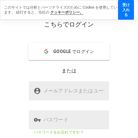
受け
このサイトでは分析とパーソナライズのために Cookie を使用してい
sid.com.cn
入れ
ます。 続行すると、当社の
クッキーポリシー。
レビューを
る
す
こちらでログイン
menu
概要
レビュー
情報
GOOGLE でログイン
この
ウェ
ブサ
または
イト
を1
から
kniisid.com.cnは安全ですか？
5の
メールアドレスまたはユーザ
名
間
不明なウェブサイト
で、
どの
よう
に評
パスワード
価し
ます
ウェブサイトのセキュリティスコア
23%
パスワードをお忘れですか？
か？