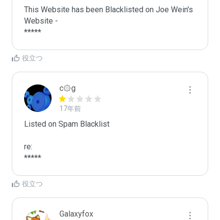
This Website has been Blacklisted on Joe Wein's 
Website - 

役立つ
c۞g
17年前
Listed on Spam Blacklist

re:

*****
役立つ
Galaxyfox