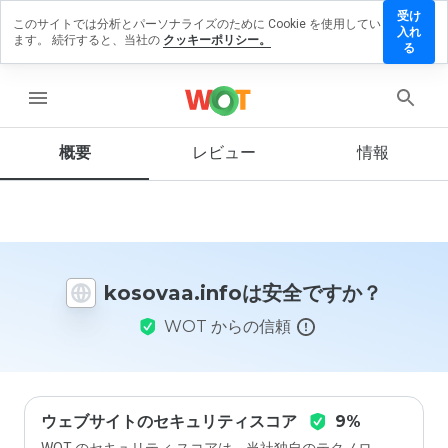
受け
このサイトでは分析とパーソナライズのために Cookie を使用してい
ovaa.info
入れ
ます。 続行すると、当社の
クッキーポリシー。
レビュー
る
残す
menu
概要
レビュー
情報
この
ウェ
ブサ
イト
を1
から
kosovaa.infoは安全ですか？
5の
間
WOT からの信頼
で、
どの
よう
に評
価し
ます
ウェブサイトのセキュリティスコア
9%
か？