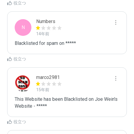
役立つ
Numbers
N
14年前
Blacklisted for spam on *****
役立つ
marco2981
15年前
This Website has been Blacklisted on Joe Wein's 
Website - *****
役立つ