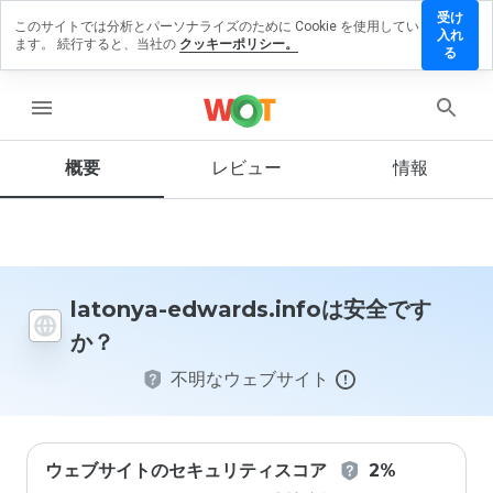
受け
このサイトでは分析とパーソナライズのために Cookie を使用してい
onya-
入れ
ます。 続行すると、当社の
クッキーポリシー。
ards.info
る
レビュー
残す
menu
概要
レビュー
情報
この
ウェ
ブサ
イト
を1
latonya-edwards.infoは安全です
から
か？
5の
間
不明なウェブサイト
で、
どの
よう
に評
価し
ウェブサイトのセキュリティスコア
2%
ます