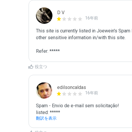
D V
16年前
This site is currently listed in Joewein's Spam
other sensitive information in/with this site. 

Refer: *****
役立つ
edilsoncaldas
16年前
Spam - Envio de e-mail sem solicitação!

listed: *****
翻訳を表示