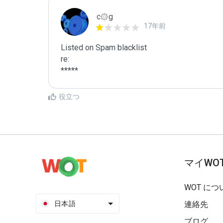
c۞g
17年前
Listed on Spam blacklist

re:

*****
役立つ
マイWO
WOT につ
日本語
連絡先
ブログ