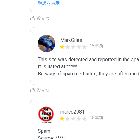
翻訳を表示
役立つ
MarkGiles
15年前
This site was detected and reported in the spa
It is listed at *****

Be wary of spammed sites, they are often run b
役立つ
marco2981
15年前
Spam

Source: *****