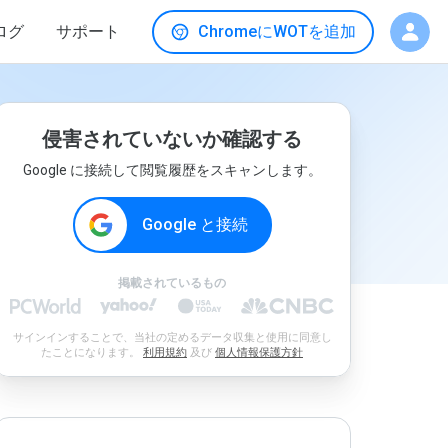
ログ
サポート
ChromeにWOTを追加
侵害されていないか確認する
Google に接続して閲覧履歴をスキャンします。
Google と接続
掲載されているもの
サインインすることで、当社の定めるデータ収集と使用に同意し
たことになります。
利用規約
及び
個人情報保護方針