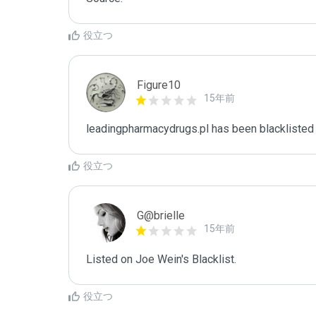
役立つ
Figure10
15年前
leadingpharmacydrugs.pl has been blacklisted 
役立つ
G@brielle
15年前
Listed on Joe Wein's Blacklist.
役立つ