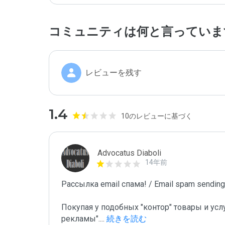
コミュニティは何と言っていま
レビューを残す
1.4
10のレビューに基づく
Advocatus Diaboli
14年前
Рассылка email спама! / Email spam sending!
Покупая у подобных "контор" товары и усл
рекламы".
...
 続きを読む