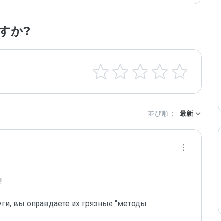
すか?
並び順：
最新
 

уги, вы оправдаете их грязные "методы 