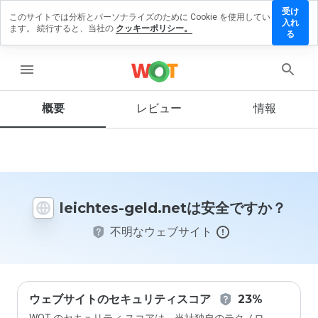
受け
このサイトでは分析とパーソナライズのために Cookie を使用してい
eichtes-
入れ
ます。 続行すると、当社の
クッキーポリシー。
eld.net
る
にレビ
ューを
menu
残す
概要
レビュー
情報
この
ウェ
ブサ
イト
leichtes-geld.netは安全ですか？
を1
から
不明なウェブサイト
5の
間
で、
どの
よう
に評
ウェブサイトのセキュリティスコア
23%
価し