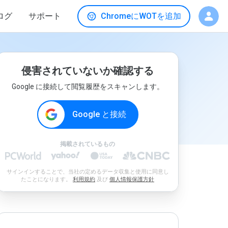
ログ
サポート
ChromeにWOTを追加
侵害されていないか確認する
Google に接続して閲覧履歴をスキャンします。
Google と接続
掲載されているもの
サインインすることで、当社の定めるデータ収集と使用に同意し
たことになります。
利用規約
及び
個人情報保護方針