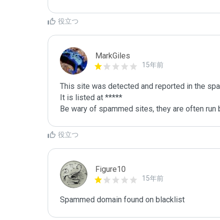
役立つ
MarkGiles
15年前
This site was detected and reported in the spa
It is listed at *****

Be wary of spammed sites, they are often run b
役立つ
Figure10
15年前
Spammed domain found on blacklist 