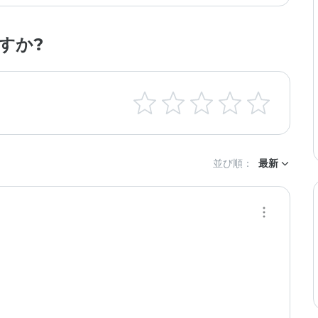
すか?
並び順：
最新