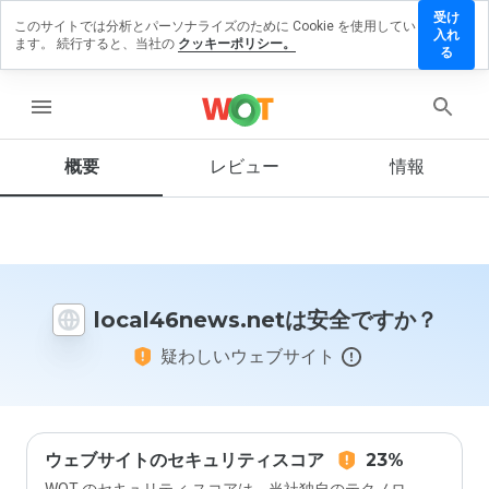
受け
このサイトでは分析とパーソナライズのために Cookie を使用してい
l46news.net
入れ
ます。 続行すると、当社の
クッキーポリシー。
ビューを残
る
menu
概要
レビュー
情報
この
ウェ
ブサ
イト
を1
から
local46news.netは安全ですか？
5の
間
疑わしいウェブサイト
で、
どの
よう
に評
価し
ます
ウェブサイトのセキュリティスコア
23%
か？