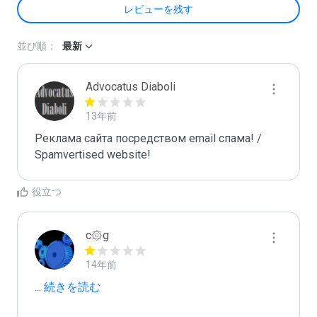
レビューを残す
並び順：
最新
Advocatus Diaboli
13年前
Реклама сайта посредством email спама! / 
Spamvertised website!
役立つ
c۞g
14年前
...
 続きを読む