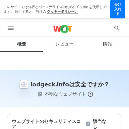
受け
このサイトでは分析とパーソナライズのために Cookie を使用してい
geck.info
入れ
ます。 続行すると、当社の
クッキーポリシー。
レビュー
る
残す
menu
概要
レビュー
情報
この
ウェ
ブサ
イト
を1
から
lodgeck.infoは安全ですか？
5の
間
不明なウェブサイト
で、
どの
よう
に評
価し
ます
ウェブサイトのセキュリティスコ
該当な
か？
ア
し