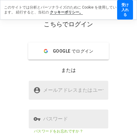
受け
このサイトでは分析とパーソナライズのために Cookie を使用してい
stuffamy.tk
入れ
ます。 続行すると、当社の
クッキーポリシー。
ビューを残
る
こちらでログイン
menu
概要
レビュー
情報
GOOGLE でログイン
この
ウェ
ブサ
または
イト
を1
から
lohotstuffamy.tkは安全ですか？
5の
メールアドレスまたはユーザ
名
間
WOT に信頼されていない
で、
どの
よう
に評
パスワード
価し
ます
ウェブサイトのセキュリティスコア
2%
パスワードをお忘れですか？
か？