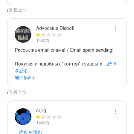
役立つ
Advocatus Diaboli
14年前
Рассылка email спама! / Email spam sending! 

Покупая у подобных "контор" товары и 
...
 続き
を読む
翻訳を表示
役立つ
c۞g
14年前
...
 続きを読む