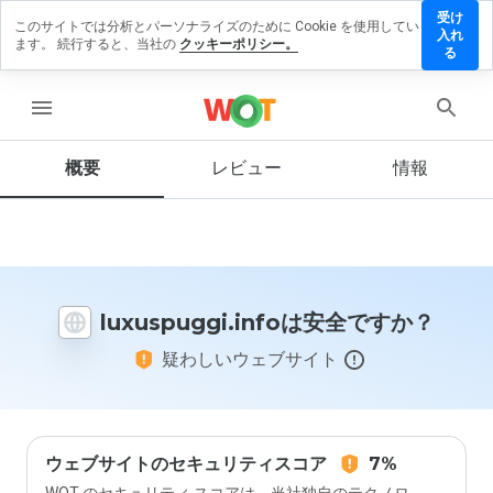
受け
このサイトでは分析とパーソナライズのために Cookie を使用してい
spuggi.info
入れ
ます。 続行すると、当社の
クッキーポリシー。
ビューを
る
menu
概要
レビュー
情報
この
ウェ
ブサ
イト
を1
から
luxuspuggi.infoは安全ですか？
5の
間
疑わしいウェブサイト
で、
どの
よう
に評
価し
ます
ウェブサイトのセキュリティスコア
7%
か？