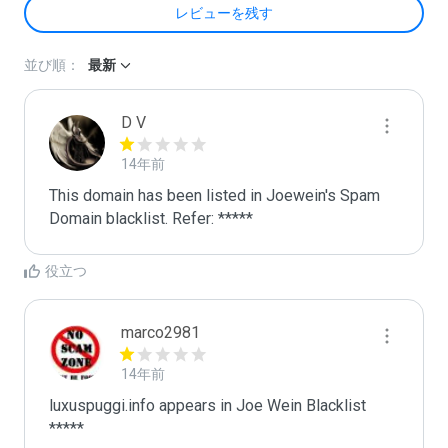
レビューを残す
並び順：
最新
D V
14年前
This domain has been listed in Joewein's Spam 
Domain blacklist. Refer: *****
役立つ
marco2981
14年前
luxuspuggi.info appears in Joe Wein Blacklist

*****