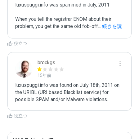
luxuspuggi.info was spammed in July, 2011

When you tell the registrar ENOM about their 
problem, you get the same old fob-off
...
 続きを読
む
役立つ
brockgs
15年前
luxuspuggi.info was found on July 18th, 2011 on 
the URIBL (URI based Blacklist service) for 
役立つ