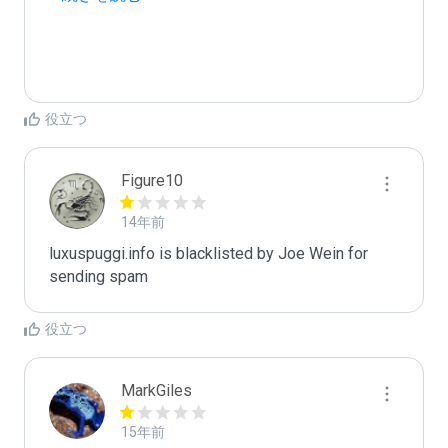
役立つ
Figure10
14年前
luxuspuggi.info is blacklisted by Joe Wein for 
sending spam
役立つ
MarkGiles
15年前