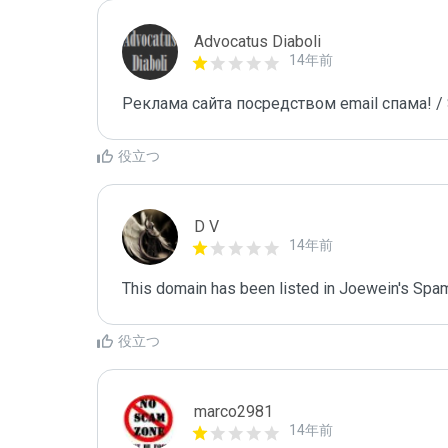
Advocatus Diaboli
14年前
Реклама сайта посредством email спама! / 
役立つ
D V
14年前
This domain has been listed in Joewein's Spam
役立つ
marco2981
14年前