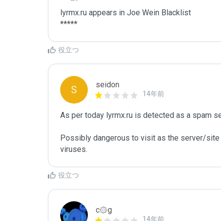
lyrmx.ru appears in Joe Wein Blacklist

*****
役立つ
seidon
S
14年前
As per today lyrmx.ru is detected as a spam s
Possibly dangerous to visit as the server/site 
viruses.
役立つ
c۞g
14年前