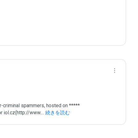
r-criminal spammers, hosted on ***** 
 iol.cz(http://www.
...
 続きを読む