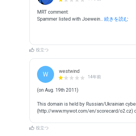
MRT comment:

Spammer listed with Joewein
...
 続きを読む
役立つ
westwind
W
14年前
(on Aug. 19th 2011)

This domain is held by Russian/Ukrainian cybe
(http://www.mywot.com/en/scorecard/o2.cz) or
役立つ