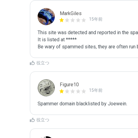
MarkGiles
15年前
This site was detected and reported in the spa
It is listed at *****

Be wary of spammed sites, they are often run b
役立つ
Figure10
15年前
Spammer domain blacklisted by Joewein.
役立つ