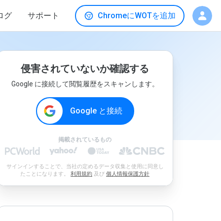
ログ
サポート
ChromeにWOTを追加
侵害されていないか確認する
Google に接続して閲覧履歴をスキャンします。
Google と接続
掲載されているもの
サインインすることで、当社の定めるデータ収集と使用に同意し
たことになります。
利用規約
及び
個人情報保護方針