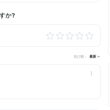
すか?
並び順：
最新