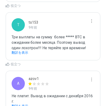
役立つ
ts153
T
9年前
Три выплаты на сумму  более ***** ВТС в 
ожидании более месяца. Поэтому вывод 
один-лохотрон!!! Не теряйте зря времени!
翻訳を表示
役立つ
azov1
A
9年前
Не платит. Вывод в ожидании с декабря 2016 
г.