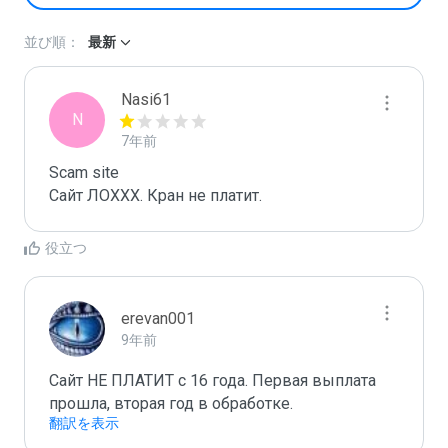
並び順：
最新
Nasi61
N
7年前
Scam site

Сайт ЛОХХХ. Кран не платит.
役立つ
erevan001
9年前
Сайт НЕ ПЛАТИТ с 16 года. Первая выплата 
прошла, вторая год в обработке.
翻訳を表示