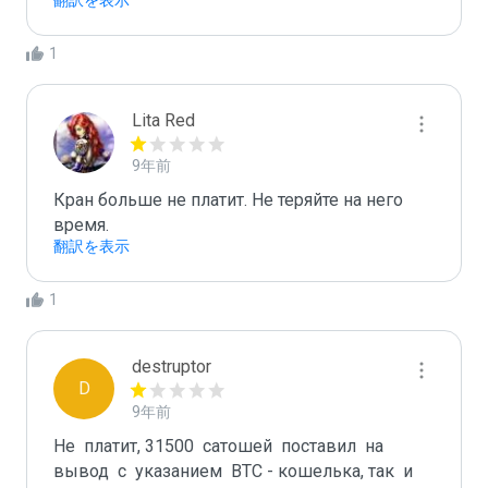
翻訳を表示
1
Lita Red
9年前
Кран больше не платит. Не теряйте на него 
время. 
翻訳を表示
1
destruptor
D
9年前
Не  платит, 31500  сатошей  поставил  на  
вывод  с  указанием  BTC - кошелька, так  и  