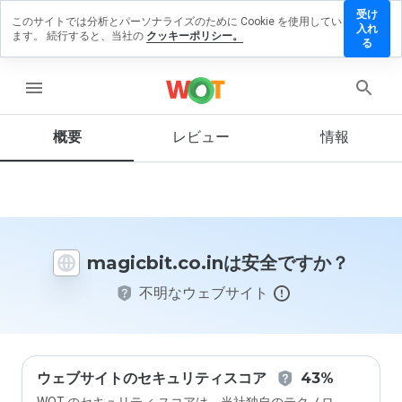
受け
このサイトでは分析とパーソナライズのために Cookie を使用してい
icbit.co.in
入れ
ます。 続行すると、当社の
クッキーポリシー。
レビュー
る
残す
menu
概要
レビュー
情報
この
ウェ
ブサ
イト
を1
から
magicbit.co.inは安全ですか？
5の
間
不明なウェブサイト
で、
どの
よう
に評
価し
ます
ウェブサイトのセキュリティスコア
43%
か？