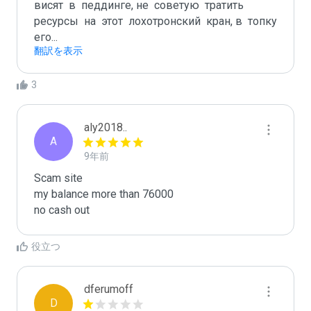
висят  в  педдинге, не  советую  тратить  
ресурсы  на  этот  лохотронский  кран, в  топку   
его...
翻訳を表示
3
aly2018..
A
9年前
Scam site

my balance more than 76000 

no cash out
役立つ
dferumoff
D