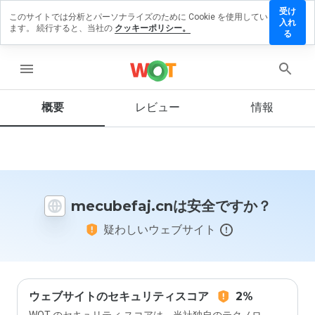
受け
このサイトでは分析とパーソナライズのために Cookie を使用してい
ubefaj.cn
入れ
ます。 続行すると、当社の
クッキーポリシー。
レビュー
る
残す
menu
概要
レビュー
情報
この
ウェ
ブサ
イト
を1
から
mecubefaj.cnは安全ですか？
5の
間
疑わしいウェブサイト
で、
どの
よう
に評
価し
ます
ウェブサイトのセキュリティスコア
2%
か？