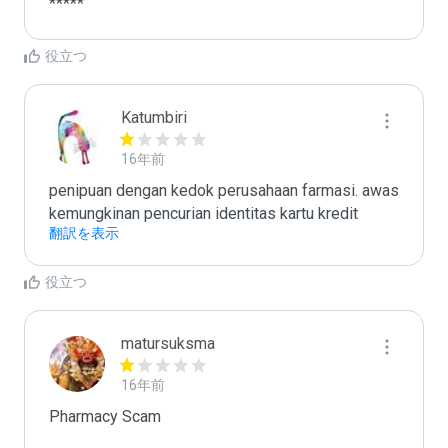
*****
役立つ
Katumbiri
16年前
penipuan dengan kedok perusahaan farmasi. awas 
kemungkinan pencurian identitas kartu kredit
翻訳を表示
役立つ
matursuksma
16年前
Pharmacy Scam
