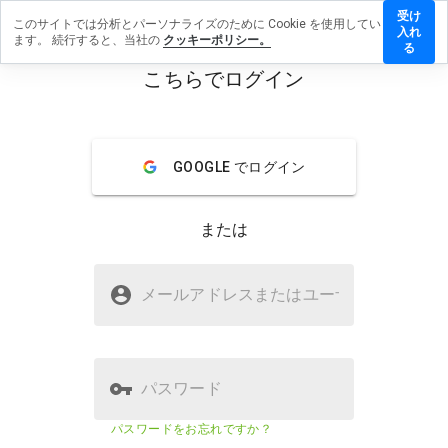
受け
このサイトでは分析とパーソナライズのために Cookie を使用してい
dicinnik-
入れ
ます。 続行すると、当社の
クッキーポリシー。
.ruにレビ
る
ーを残す
こちらでログイン
menu
概要
レビュー
情報
GOOGLE でログイン
この
ウェ
ブサ
または
イト
を1
から
medicinnik-b.ruは安全ですか？
5の
メールアドレスまたはユーザ
名
間
疑わしいウェブサイト
で、
どの
よう
に評
パスワード
価し
ます
ウェブサイトのセキュリティスコ
該当な
パスワードをお忘れですか？
か？
ア
し