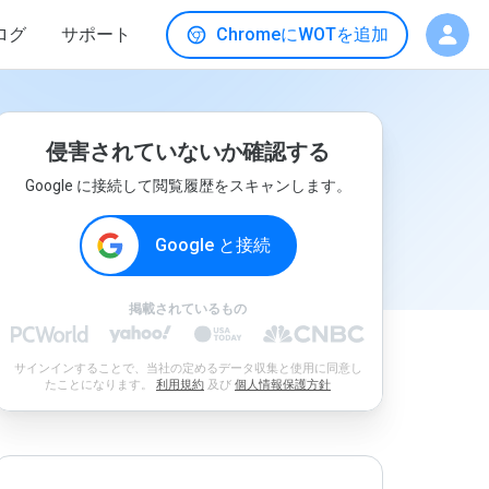
ログ
サポート
ChromeにWOTを追加
侵害されていないか確認する
Google に接続して閲覧履歴をスキャンします。
Google と接続
掲載されているもの
サインインすることで、当社の定めるデータ収集と使用に同意し
たことになります。
利用規約
及び
個人情報保護方針