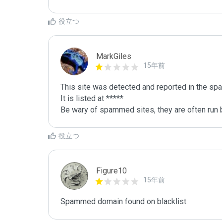
役立つ
MarkGiles
15年前
This site was detected and reported in the spa
It is listed at *****

Be wary of spammed sites, they are often run b
役立つ
Figure10
15年前
Spammed domain found on blacklist 