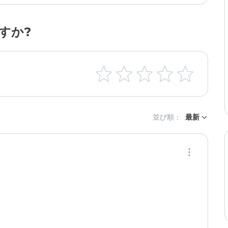
すか?
並び順：
最新