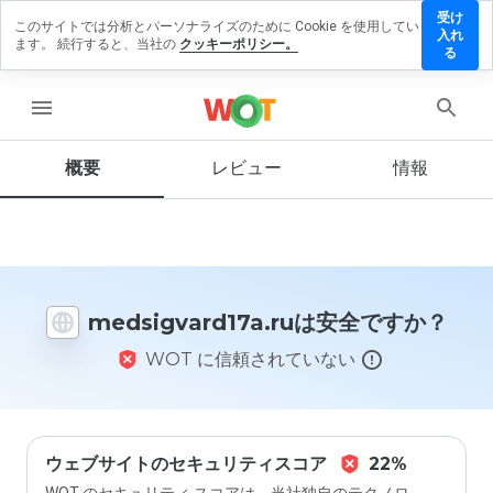
受け
このサイトでは分析とパーソナライズのために Cookie を使用してい
gvard17a.ru
入れ
ます。 続行すると、当社の
クッキーポリシー。
ビューを残
る
menu
概要
レビュー
情報
この
ウェ
ブサ
イト
を1
から
medsigvard17a.ruは安全ですか？
5の
間
WOT に信頼されていない
で、
どの
よう
に評
価し
ます
ウェブサイトのセキュリティスコア
22%
か？