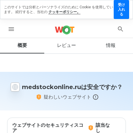
受け
このサイトでは分析とパーソナライズのために Cookie を使用してい
ockonline.ru
入れ
ます。 続行すると、当社の
クッキーポリシー。
ビューを残す
る
menu
概要
レビュー
情報
この
ウェ
ブサ
イト
を1
から
5の
medstockonline.ruは安全ですか？
間
で、
疑わしいウェブサイト
どの
よう
に評
価し
ます
か？
ウェブサイトのセキュリティスコ
該当な
ア
し