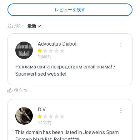
レビューを残す
並び順：
最新
Advocatus Diaboli
13年前
Реклама сайта посредством email спама! / 
Spamvertised website!
役立つ
D V
14年前
This domain has been listed in Joewein's Spam 
Domain blacklist. Refer: *****