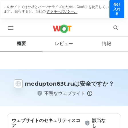
受け
このサイトでは分析とパーソナライズのために Cookie を使用してい
pton63t.ru
入れ
ます。 続行すると、当社の
クッキーポリシー。
ビューを
る
menu
概要
レビュー
情報
この
ウェ
ブサ
イト
を1
から
medupton63t.ruは安全ですか？
5の
間
不明なウェブサイト
で、
どの
よう
に評
価し
ます
ウェブサイトのセキュリティスコ
該当な
か？
ア
し