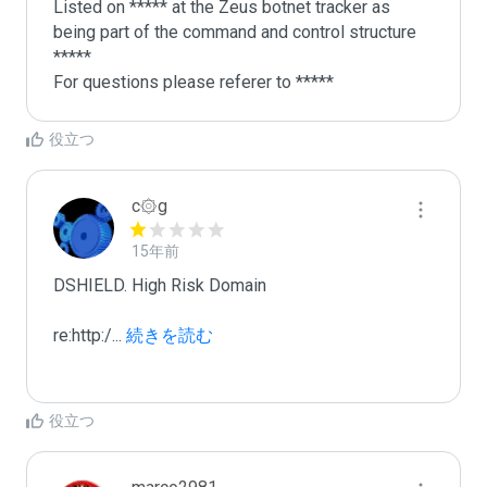
Listed on ***** at the Zeus botnet tracker as 
being part of the command and control structure 

*****

For questions please referer to *****
役立つ
c۞g
15年前
DSHIELD. High Risk Domain

re:http:/
...
 続きを読む
役立つ