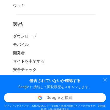
ウィキ
製品
ダウンロード
モバイル
開発者
サイトを申請する
安全チェック
侵害されていないか確認する
Google に接続して閲覧履歴をスキャンします。
Google と接続
© WOT サービス LP。 無断転載を禁じます
サインインすることで、当社の定めるデータ収集と使用に同意したことになります。
利用規
個人情報保護方針
利用規約
ガイドライン
約
及び
個人情報保護方針