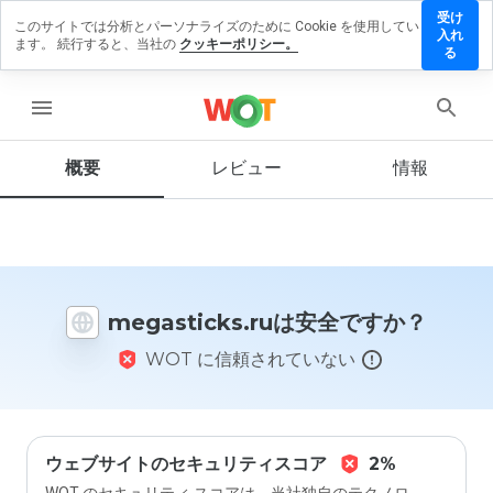
受け
このサイトでは分析とパーソナライズのために Cookie を使用してい
asticks.ru
入れ
ます。 続行すると、当社の
クッキーポリシー。
レビューを
る
す
menu
概要
レビュー
情報
この
ウェ
ブサ
イト
を1
から
megasticks.ruは安全ですか？
5の
間
WOT に信頼されていない
で、
どの
よう
に評
価し
ます
ウェブサイトのセキュリティスコア
2%
か？