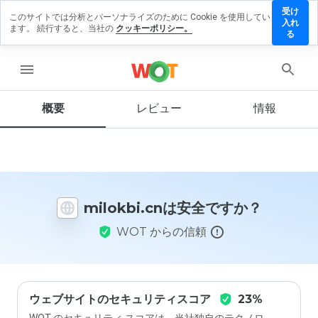
受け
このサイトでは分析とパーソナライズのために Cookie を使用してい
lokbi.cn
入れ
ます。 続行すると、当社の
クッキーポリシー。
にレビュ
る
ーを残す
menu
概要
レビュー
情報
この
ウェ
ブサ
イト
を1
から
milokbi.cnは安全ですか？
5の
間
WOT からの信頼
で、
どの
よう
に評
価し
ます
ウェブサイトのセキュリティスコア
23%
か？