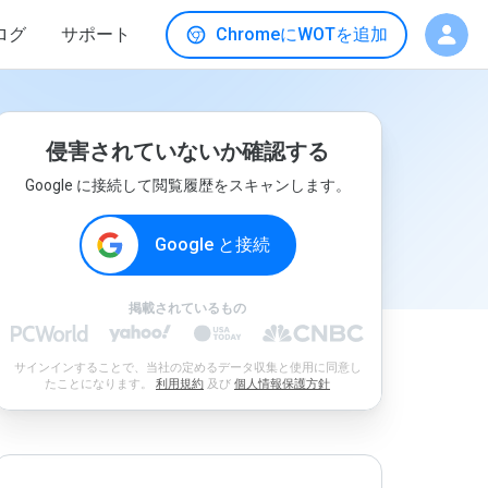
ログ
サポート
ChromeにWOTを追加
侵害されていないか確認する
Google に接続して閲覧履歴をスキャンします。
Google と接続
掲載されているもの
サインインすることで、当社の定めるデータ収集と使用に同意し
たことになります。
利用規約
及び
個人情報保護方針