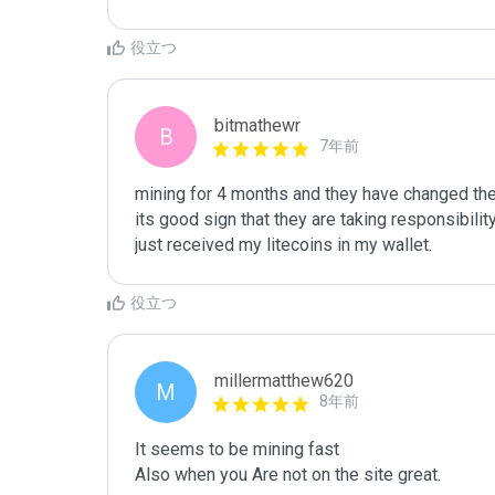
役立つ
bitmathewr
B
7年前
mining for 4 months and they have changed their
its good sign that they are taking responsibility 
just received my litecoins in my wallet.
役立つ
millermatthew620
M
8年前
It seems to be mining fast

Also when you Are not on the site great.